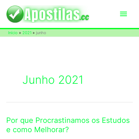
Ir
Men
para
o
princ
Início
2021
junho
conteúdo
Junho 2021
Por que Procrastinamos os Estudos
e como Melhorar?