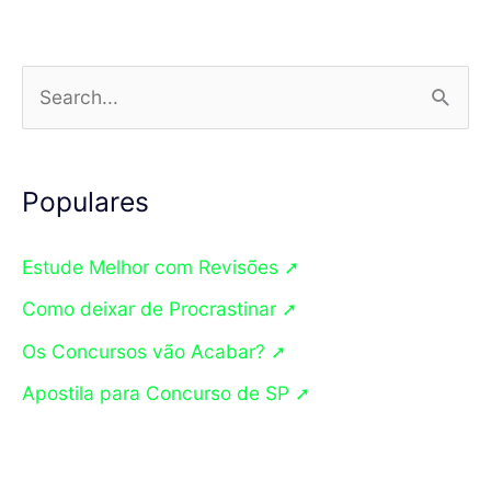
e
como
P
Melhorar?
e
s
q
Populares
u
Estude Melhor com Revisões ➚
i
s
Como deixar de Procrastinar ➚
a
Os Concursos vão Acabar? ➚
r
Apostila para Concurso de SP ➚
p
o