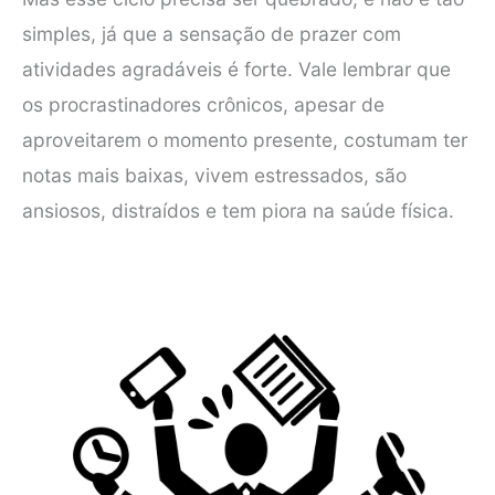
simples, já que a sensação de prazer com
atividades agradáveis é forte. Vale lembrar que
os procrastinadores crônicos, apesar de
aproveitarem o momento presente, costumam ter
notas mais baixas, vivem estressados, são
ansiosos, distraídos e tem piora na saúde física.