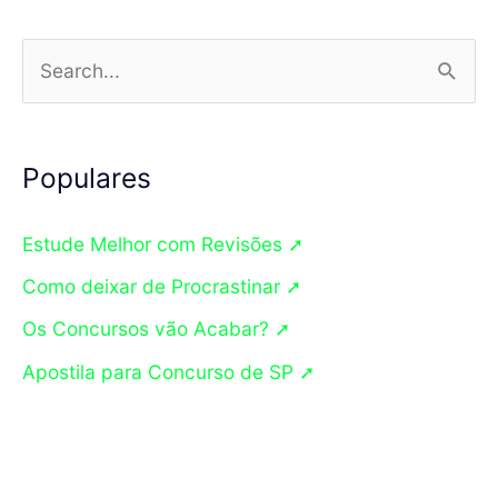
P
e
s
q
Populares
u
Estude Melhor com Revisões ➚
i
s
Como deixar de Procrastinar ➚
a
Os Concursos vão Acabar? ➚
r
Apostila para Concurso de SP ➚
p
o
r