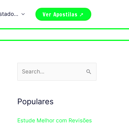
Ver Apostilas ➚
estado…
P
e
s
Populares
q
u
Estude Melhor com Revisões
i