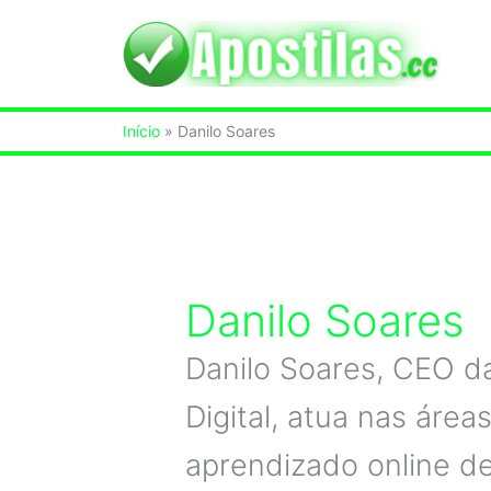
Ir
para
o
Início
Danilo Soares
conteúdo
Danilo Soares
Danilo Soares, CEO d
Digital, atua nas área
aprendizado online d