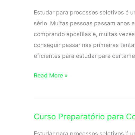
para
Estudar para processos seletivos é u
Concursos
sério. Muitas pessoas passam anos e
comprando apostilas e, muitas vezes
conseguir passar nas primeiras tenta
eficientes para estudar para certame
Curso
Read More »
Preparatório
para
Concurso
Curso Preparatório para C
em
Rorainópolis
Estudar para processos seletivos é u