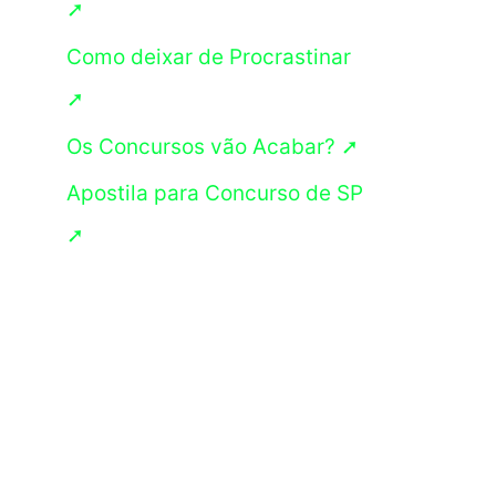
➚
s
Como deixar de Procrastinar
a
➚
r
p
Os Concursos vão Acabar? ➚
o
Apostila para Concurso de SP
r
➚
: