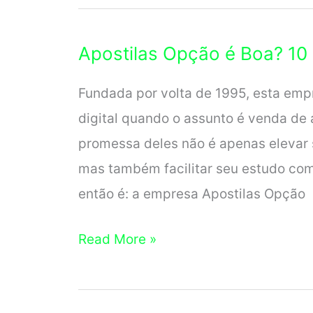
para
Agente
Apostilas Opção é Boa? 10 
de
Correios!
Fundada por volta de 1995, esta em
Concurso
digital quando o assunto é venda de 
dos
promessa deles não é apenas elevar 
Correios
mas também facilitar seu estudo com 
2024
então é: a empresa Apostilas Opção
Apostilas
Read More »
Opção
é