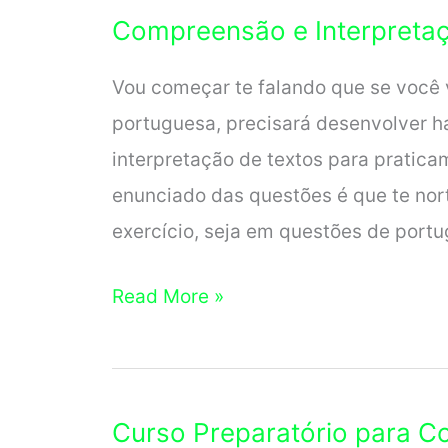
Boa?
Compreensão e Interpreta
10
Prós
Vou começar te falando que se você v
e
portuguesa, precisará desenvolver 
2
interpretação de textos para praticam
Contras
enunciado das questões é que te nor
exercício, seja em questões de port
Compreensão
Read More »
e
Interpretação
de
Curso Preparatório para C
Textos