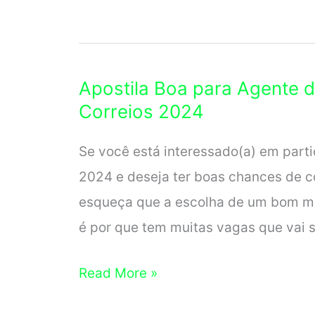
em
Concursos
Estudando
Apostila Boa para Agente 
com
Correios 2024
Apostilas?
6
Se você está interessado(a) em parti
Benefícios
2024 e deseja ter boas chances de c
esqueça que a escolha de um bom mat
é por que tem muitas vagas que vai 
Apostila
Read More »
Boa