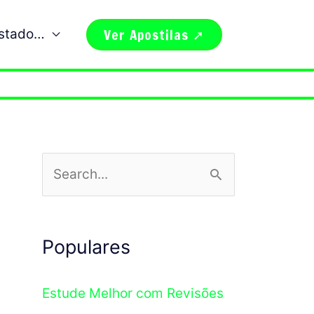
Ver Apostilas ➚
estado…
P
e
s
Populares
q
u
Estude Melhor com Revisões
i