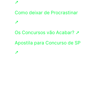
➚
s
Como deixar de Procrastinar
a
➚
r
p
Os Concursos vão Acabar? ➚
o
Apostila para Concurso de SP
r
➚
: