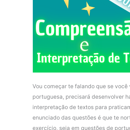
Vou começar te falando que se você v
portuguesa, precisará desenvolver 
interpretação de textos para praticam
enunciado das questões é que te nor
exercício, seja em questões de port