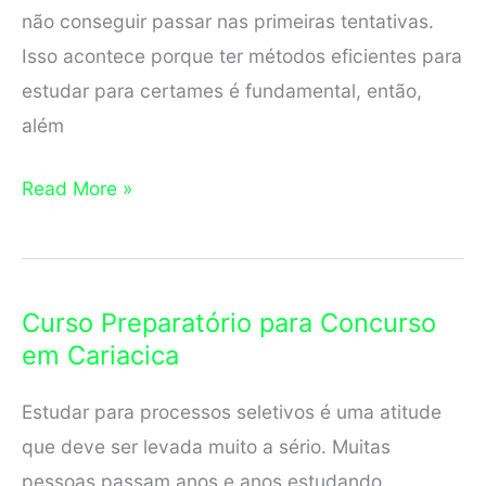
não conseguir passar nas primeiras tentativas.
Isso acontece porque ter métodos eficientes para
estudar para certames é fundamental, então,
além
Curso
Read More »
Preparatório
para
Concurso
Curso Preparatório para Concurso
em
em Cariacica
Vitória
Estudar para processos seletivos é uma atitude
que deve ser levada muito a sério. Muitas
pessoas passam anos e anos estudando