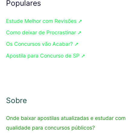
q
Populares
u
Estude Melhor com Revisões ➚
i
s
Como deixar de Procrastinar ➚
a
Os Concursos vão Acabar? ➚
r
Apostila para Concurso de SP ➚
p
o
r
:
Sobre
Onde baixar apostilas atualizadas e estudar com
qualidade para concursos públicos?