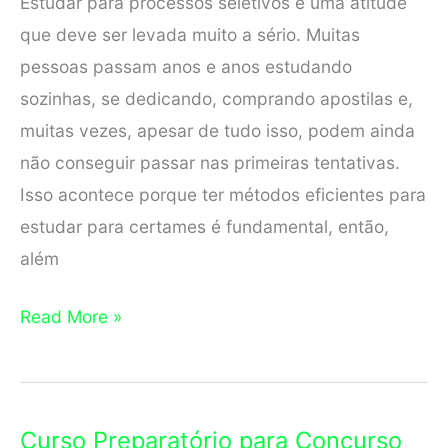
Estudar para processos seletivos é uma atitude
que deve ser levada muito a sério. Muitas
pessoas passam anos e anos estudando
sozinhas, se dedicando, comprando apostilas e,
muitas vezes, apesar de tudo isso, podem ainda
não conseguir passar nas primeiras tentativas.
Isso acontece porque ter métodos eficientes para
estudar para certames é fundamental, então,
além
Curso
Read More »
Preparatório
para
Concurso
Curso Preparatório para Concurso
em