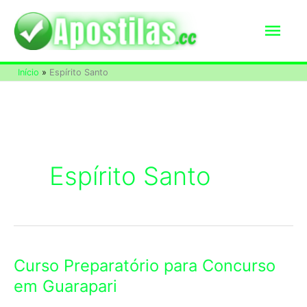
Ir
Men
para
o
princ
Início
Espírito Santo
conteúdo
Espírito Santo
Curso Preparatório para Concurso
em Guarapari