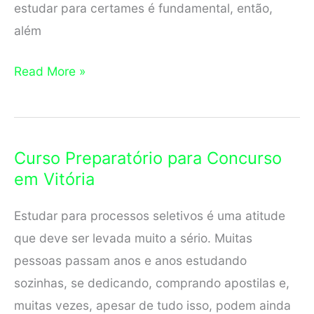
estudar para certames é fundamental, então,
além
Curso
Read More »
Preparatório
para
Concurso
Curso Preparatório para Concurso
em
em Vitória
Cachoeiro
de
Estudar para processos seletivos é uma atitude
Itapemirim
que deve ser levada muito a sério. Muitas
pessoas passam anos e anos estudando
sozinhas, se dedicando, comprando apostilas e,
muitas vezes, apesar de tudo isso, podem ainda