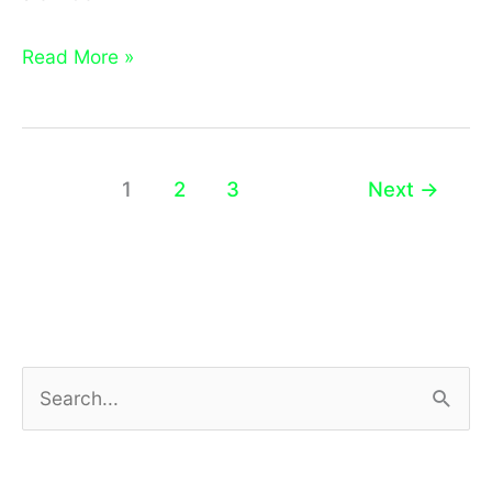
Baixar
Read More »
Apostila
Atualizada
Concurso
1
2
3
Next
→
de
Viana
P
e
s