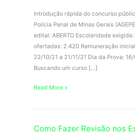
Introdução rápida do concurso públic
Polícia Penal de Minas Gerais (AGEP
edital: ABERTO Escolaridade exigid
ofertadas: 2.420 Remuneração inicial
22/10/21 a 21/11/21 Dia da Prova: 16
Buscando um curso […]
Curso
Read More »
Polícia
Penal
MG
Como Fazer Revisão nos E
Acesso