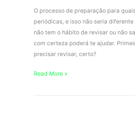
RÁPIDO
O processo de preparação para quaisq
Iniciar
periódicas, e isso não seria diferent
HOJE
não tem o hábito de revisar ou não s
com certeza poderá te ajudar. Prim
precisar revisar, certo?
Como
Read More »
Fazer
Revisão
nos
Estudos
para