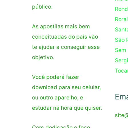
público.
Rond
Rora
As apostilas mais bem
Sant
conceituadas do país vão
São 
te ajudar a conseguir esse
Sem 
objetivo.
Serg
Toca
Você poderá fazer
download para seu celular,
Ema
ou outro aparelho, e
estudar na hora que quiser.
site
Com dedicação e foco