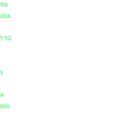
nte
 dos
? 10
os
ra
olis