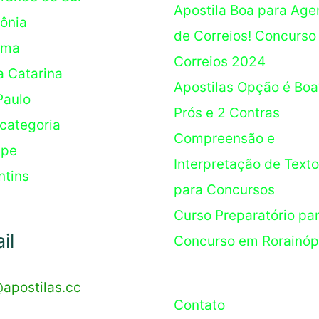
Apostila Boa para Age
ônia
de Correios! Concurso
ima
Correios 2024
a Catarina
Apostilas Opção é Boa
Paulo
Prós e 2 Contras
categoria
Compreensão e
ipe
Interpretação de Text
ntins
para Concursos
Curso Preparatório pa
il
Concurso em Rorainóp
@apostilas.cc
Contato