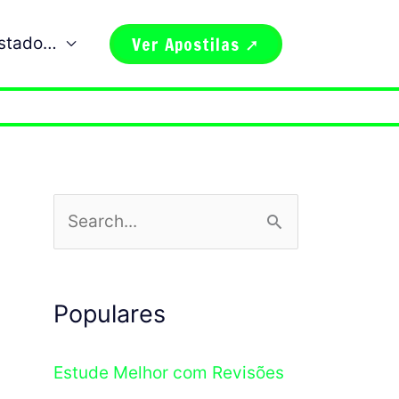
Ver Apostilas ➚
estado…
P
e
s
Populares
q
u
Estude Melhor com Revisões
i