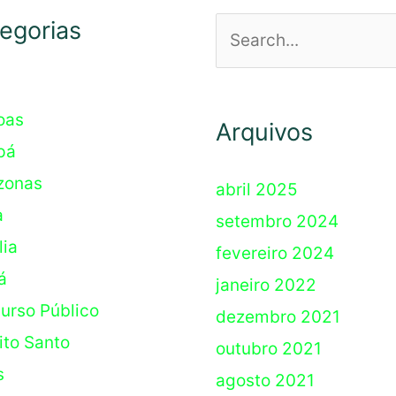
egorias
Pesquisar
por:
oas
Arquivos
pá
zonas
abril 2025
a
setembro 2024
lia
fevereiro 2024
á
janeiro 2022
urso Público
dezembro 2021
ito Santo
outubro 2021
s
agosto 2021