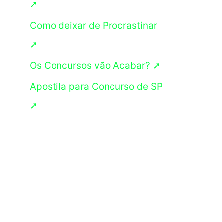
➚
s
Como deixar de Procrastinar
a
➚
r
p
Os Concursos vão Acabar? ➚
o
Apostila para Concurso de SP
r
➚
: