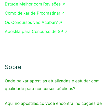
Estude Melhor com Revisões ➚
i
s
Como deixar de Procrastinar ➚
a
Os Concursos vão Acabar? ➚
r
Apostila para Concurso de SP ➚
p
o
r
:
Sobre
Onde baixar apostilas atualizadas e estudar com
qualidade para concursos públicos?
Aqui no apostilas.cc você encontra indicações de