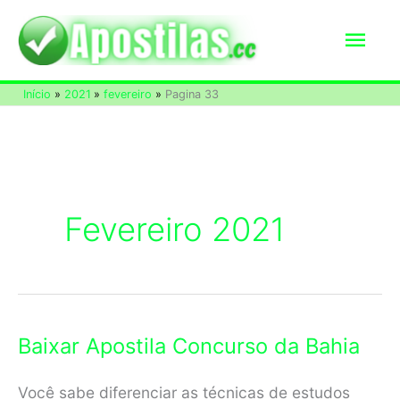
Ir
Men
para
o
princ
Início
2021
fevereiro
Pagina 33
conteúdo
Fevereiro 2021
Baixar Apostila Concurso da Bahia
Você sabe diferenciar as técnicas de estudos