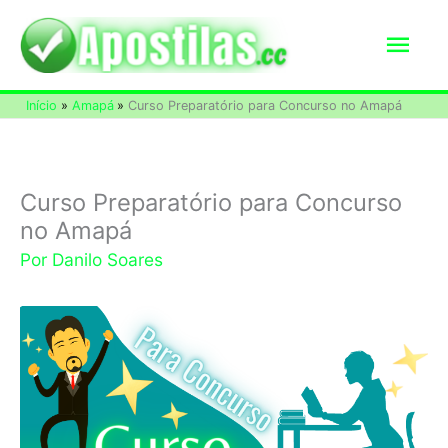
Ir
Men
para
o
princ
Início
Amapá
Curso Preparatório para Concurso no Amapá
conteúdo
Curso Preparatório para Concurso
no Amapá
Por
Danilo Soares