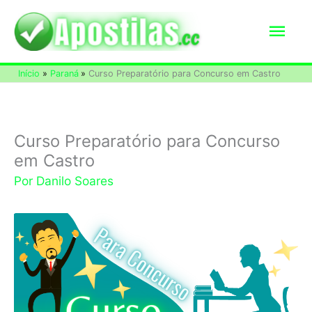
Ir
Men
para
o
princ
Início
Paraná
Curso Preparatório para Concurso em Castro
conteúdo
Curso Preparatório para Concurso
em Castro
Por
Danilo Soares