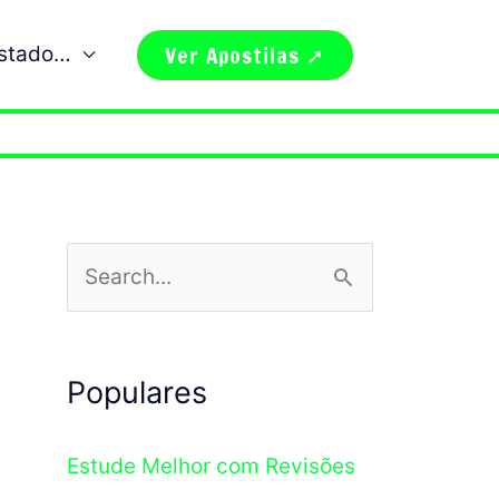
Ver Apostilas ➚
estado…
P
e
s
Populares
q
u
Estude Melhor com Revisões
i