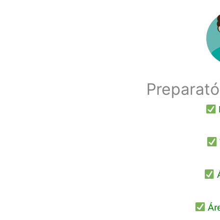
Preparató
Á
Ár