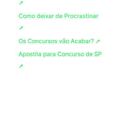
➚
s
Como deixar de Procrastinar
a
➚
r
p
Os Concursos vão Acabar? ➚
o
Apostila para Concurso de SP
r
➚
: